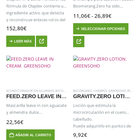
fórmula de Olaplex contiene un
Boomerang.Zero ha sido
ingrediente activo que detecta
desarrollado con ingredientes
Rango
11,06
€
-
26,89
€
y reconstruye enlaces rotos del
provenientes de la naturaleza,
de
precios:
Este
cabello
específicamente desarrollado
152,80
€
SELECCIONAR OPCIONES
desde
producto
OLAPLEX es el tratamiento más
para tratar los cabellos rizados
11,06€
hasta
tiene
demandado en las peluquerías.
y ondulados. Este tipo de
LEER MÁS
26,89€
múltiples
cabellos requieren un…
variantes.
Las
opciones
se
pueden
elegir
ACONDICIONADOR SIN ACLARADO
,
BIO-ORGANIC
BIO-ORGANIC
,
GREENSOHO
,
,
CHAMPÚS
MASCARILLAS
,
GREENSOHO
,
PELUQUERIA
,
PELUQUERIA
,
REE
en
FEED.ZERO LEAVE IN CREAM. GREENSOHO
GRAVITY.ZERO LOTION. GREENSOHO
la
Mascarilla leave in con aguacate
Loción que estimula la
página
y almendra dulce
microcirculación en el cuero
de
Puede adquirirlo en puntos de
cabelludo.
22,56
€
producto
venta oficiales. Llámenos para
Puede adquirirlo en puntos de
más información.
venta oficiales. Llámenos para
9,92
€
AÑADIR AL CARRITO
más información.