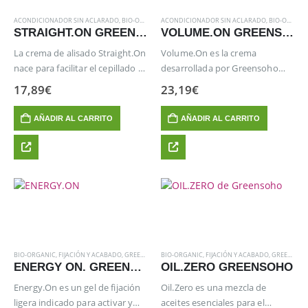
ACONDICIONADOR SIN ACLARADO
,
BIO-ORGANIC
ACONDICIONADOR SIN ACLARADO
,
FIJACIÓN Y ACABADO
,
GREENSOHO
,
BIO-ORGANIC
,
PELUQUER
STRAIGHT.ON GREENSOHO
VOLUME.ON GREENSOHO
La crema de alisado Straight.On
Volume.On es la crema
nace para facilitar el cepillado y
desarrollada por Greensoho
controlar todo tipo de cabellos,
para crear un efecto de mayor
17,89
€
23,19
€
incluso los más rebeldes. Su
cuerpo y densidad en los
elaborada fórmula, incorpora
cabellos más finos. Su exclusiva
AÑADIR AL CARRITO
AÑADIR AL CARRITO
protección térmica,
fórmula con té verde,
imprescindible para lograr los…
proporciona al cabello…
BIO-ORGANIC
,
FIJACIÓN Y ACABADO
,
GREENSOHO
BIO-ORGANIC
,
MÉTODO CURLY GIRL
,
FIJACIÓN Y ACABADO
,
PELUQUERIA
,
,
GREENSOHO
STYLING
,
T
ENERGY ON. GREENSOHO
OIL.ZERO GREENSOHO
Energy.On es un gel de fijación
Oil.Zero es una mezcla de
ligera indicado para activar y
aceites esenciales para el