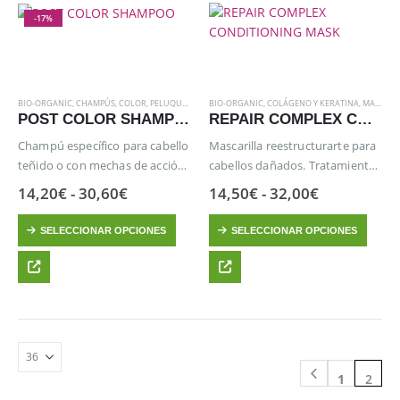
Las
-17%
opciones
se
pueden
elegir
BIO-ORGANIC
,
CHAMPÚS
,
COLOR
,
PELUQUERIA
,
POST-COLOR
BIO-ORGANIC
,
TRATAMIENTOS
,
COLÁGENO Y KERATINA
,
MASCARILLAS
en
POST COLOR SHAMPOO
REPAIR COMPLEX CONDITIONING MASK
la
Champú específico para cabello
Mascarilla reestructurarte para
página
teñido o con mechas de acción
cabellos dañados. Tratamiento
de
antioxidante (derivado de la
intensivo acondicionador para
Rango
Rango
14,20
€
-
30,60
€
14,50
€
-
32,00
€
producto
vitamina E), nutriente con
de
la reconstrucción profunda de
de
precios:
precios:
Este
Este
proteína de German de trigo y
la fibra capilar.
SELECCIONAR OPCIONES
SELECCIONAR OPCIONES
desde
desde
producto
producto
protector del cabello.
14,20€
14,50€
hasta
hasta
tiene
tiene
30,60€
32,00€
múltiples
múltiples
variantes.
variantes.
Las
Las
opciones
opciones
se
se
1
2
pueden
pueden