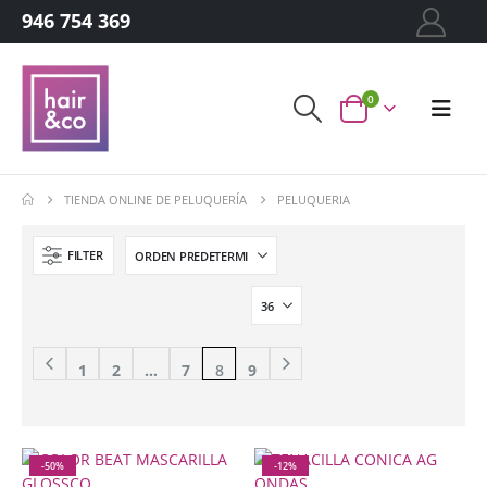
946 754 369
0
TIENDA ONLINE DE PELUQUERÍA
PELUQUERIA
FILTER
1
2
…
7
8
9
-50%
-12%