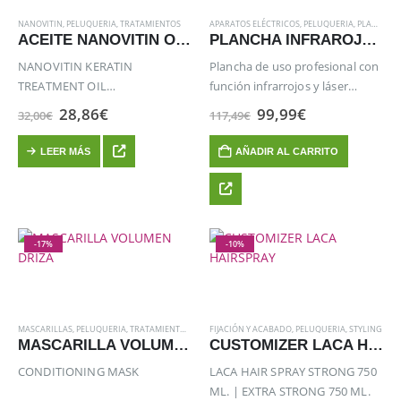
NANOVITIN
,
PELUQUERIA
,
TRATAMIENTOS
APARATOS ELÉCTRICOS
,
PELUQUERIA
,
PLANCHAS
ACEITE NANOVITIN OIL ARGAN
PLANCHA INFRAROJOS AG SILVER
NANOVITIN KERATIN
Plancha de uso profesional con
TREATMENT OIL
función infrarrojos y láser
ARGAN&MACADAMIA 100 ML.
generador de iones
El
El
El
El
28,86
€
99,99
€
32,00
€
117,49
€
Le devuelve la magia a tu
precio
precio
precio
precio
original
actual
original
actual
cabello, eliminando el frizz,
LEER MÁS
AÑADIR AL CARRITO
era:
es:
era:
es:
dando brillo y suavidad.
32,00€.
28,86€.
117,49€.
99,99€.
-17%
-10%
MASCARILLAS
,
PELUQUERIA
,
TRATAMIENTOS
,
VOLUMEN
FIJACIÓN Y ACABADO
,
PELUQUERIA
,
STYLING
MASCARILLA VOLUMEN DRIZA
CUSTOMIZER LACA HAIRSPRAY
CONDITIONING MASK
LACA HAIR SPRAY STRONG 750
ML. | EXTRA STRONG 750 ML.