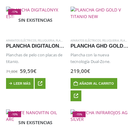
-17%
SIN EXISTENCIAS
APARATOS ELÉCTRICOS
,
PELUQUERIA
,
PLANCHAS
APARATOS ELÉCTRICOS
,
PELUQUERIA
,
PLANCHAS
PLANCHA DIGITALONYX ESTRECHA (12 MM)
PLANCHA GHD GOLD V TITANIO NEW
Planchas de pelo con placas de
Plancha con la nueva
titanio.
tecnología Dual-Zone.
El
El
59,59
€
219,00
€
71,80
€
precio
precio
original
actual
LEER MÁS
AÑADIR AL CARRITO
era:
es:
71,80€.
59,59€.
-10%
-15%
SIN EXISTENCIAS