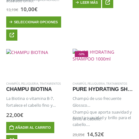
acabado brillo.
LEER MÁS
era:
es:
El
El
10,00
€
24,97€.
18,73€.
13,19
€
precio
precio
original
actual
Este
SELECCIONAR OPCIONES
era:
es:
producto
13,19€.
10,00€.
tiene
múltiples
variantes.
Las
-50%
opciones
se
pueden
elegir
CHAMPÚS
,
PELUQUERIA
,
TRATAMIENTOS
CHAMPÚS
,
PELUQUERIA
,
TRATAMIENTOS
en
CHAMPU BIOTINA
PURE HYDRATING SHAMPOO 1000ml
la
La Biotina o vitamina B-7,
Champú de uso frecuente
página
fortalece el cabello fino y
Glossco
de
quebradizo.
Champú que aporta suavidad y
22,00
€
producto
Aporta suavidad y brillo para el
brillo al cabello.
cabello.
AÑADIR AL CARRITO
Formatos: 1000ml
El
El
14,52
€
29,05
€
precio
precio