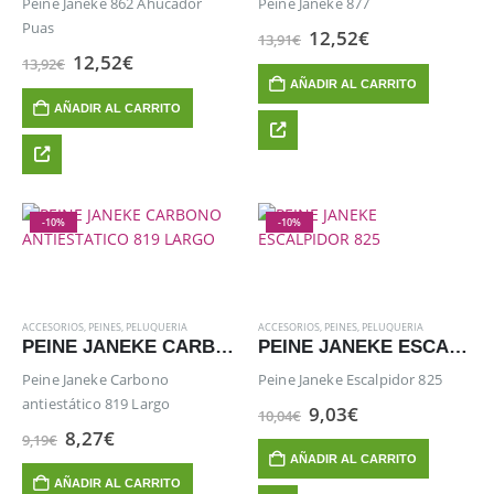
Peine Janeke 862 Ahucador
Peine Janeke 877
Puas
El
El
12,52
€
13,91
€
precio
precio
El
El
12,52
€
13,92
€
original
actual
precio
precio
AÑADIR AL CARRITO
era:
es:
original
actual
13,91€.
12,52€.
AÑADIR AL CARRITO
era:
es:
13,92€.
12,52€.
-10%
-10%
ACCESORIOS
,
PEINES
,
PELUQUERIA
ACCESORIOS
,
PEINES
,
PELUQUERIA
PEINE JANEKE CARBONO ANTIESTATICO 819 LARGO
PEINE JANEKE ESCALPIDOR 825
Peine Janeke Carbono
Peine Janeke Escalpidor 825
antiestático 819 Largo
El
El
9,03
€
10,04
€
precio
precio
El
El
8,27
€
9,19
€
original
actual
precio
precio
AÑADIR AL CARRITO
era:
es:
original
actual
10,04€.
9,03€.
AÑADIR AL CARRITO
era:
es: