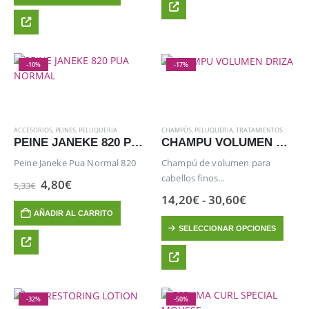
9,19€.
8,27€.
-10%
-17%
ACCESORIOS
,
PEINES
,
PELUQUERIA
CHAMPÚS
,
PELUQUERIA
,
TRATAMIENTOS
PEINE JANEKE 820 PUA NORMAL
CHAMPU VOLUMEN DRIZA
Peine Janeke Pua Normal 820
Champú de volumen para
cabellos finos
El
El
4,80
€
5,33
€
precio
precio
DRIZA SHAMPOO con su
Rango
14,20
€
-
30,60
€
original
actual
fórmula que actúa sobre la raíz
de
AÑADIR AL CARRITO
era:
es:
precios:
Este
y el cabello para dar densidad y
5,33€.
4,80€.
SELECCIONAR OPCIONES
desde
producto
cuerpo al cabello a la vez que
14,20€
hasta
tiene
ejerce una acción anti-estático.
30,60€
múltiples
variantes.
Las
-32%
-50%