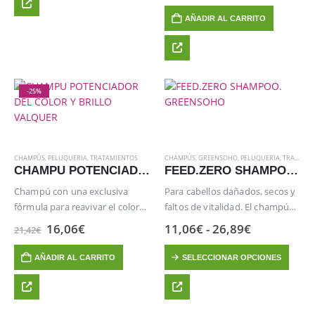
original
actual
AÑADIR AL CARRITO
era:
es:
29,05€.
14,52€.
-25%
CHAMPÚS
,
PELUQUERIA
,
TRATAMIENTOS
CHAMPÚS
,
GREENSOHO
,
PELUQUERIA
,
TRATAMIENTOS
CHAMPU POTENCIADOR DEL COLOR Y BRILLO VALQUER
FEED.ZERO SHAMPOO. GREENSOHO
Champú con una exclusiva
Para cabellos dañados, secos y
fórmula para reavivar el color
faltos de vitalidad. El champú
del cabello.
Feed.zero nutre en
El
El
Rango
16,06
€
11,06
€
-
26,89
€
21,42
€
precio
precio
profundidad.
de
original
actual
precios:
Este
Formulado con aguacate,
AÑADIR AL CARRITO
SELECCIONAR OPCIONES
era:
es:
desde
producto
reestructura y rellena la fibra
21,42€.
16,06€.
11,06€
hasta
tiene
capilar desde la raíz, dejando al
26,89€
múltiples
cabello visiblemente más…
variantes.