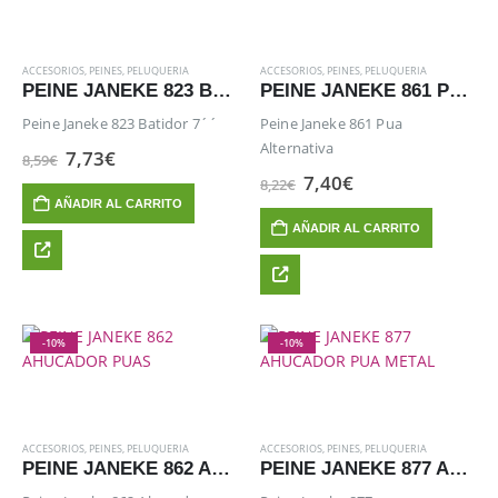
ACCESORIOS
,
PEINES
,
PELUQUERIA
ACCESORIOS
,
PEINES
,
PELUQUERIA
PEINE JANEKE 823 BATIDOR 7´´
PEINE JANEKE 861 PUA ALTERNATIVA
Peine Janeke 823 Batidor 7´´
Peine Janeke 861 Pua
Alternativa
El
El
7,73
€
8,59
€
precio
precio
El
El
7,40
€
8,22
€
original
actual
precio
precio
AÑADIR AL CARRITO
era:
es:
original
actual
8,59€.
7,73€.
AÑADIR AL CARRITO
era:
es:
8,22€.
7,40€.
-10%
-10%
ACCESORIOS
,
PEINES
,
PELUQUERIA
ACCESORIOS
,
PEINES
,
PELUQUERIA
PEINE JANEKE 862 AHUCADOR PUAS
PEINE JANEKE 877 AHUCADOR PUA METAL