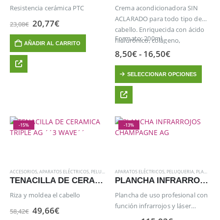
la
la
Resistencia cerámica PTC
Crema acondicionadora SIN
página
página
ACLARADO para todo tipo de
El
El
20,77
€
23,08
€
de
de
precio
precio
cabello. Enriquecida con ácido
producto
producto
original
actual
Formato: 200ml
hialurónico, colágeno,
AÑADIR AL CARRITO
era:
es:
queratina y aceite de argán.
Rango
8,50
€
-
16,50
€
23,08€.
20,77€.
de
precios:
Este
SELECCIONAR OPCIONES
desde
producto
8,50€
hasta
tiene
16,50€
múltiples
variantes.
Las
-15%
-13%
opciones
se
pueden
elegir
ACCESORIOS
,
APARATOS ELÉCTRICOS
,
PELUQUERIA
APARATOS ELÉCTRICOS
,
PLANCHAS
,
PELUQUERIA
,
PLANCHAS
en
TENACILLA DE CERAMICA TRIPLE AG ´´3 WAVE´´
PLANCHA INFRARROJOS CHAMPAGNE AG
la
Riza y moldea el cabello
Plancha de uso profesional con
página
función infrarrojos y láser
El
El
49,66
€
58,42
€
de
precio
precio
generador de iones