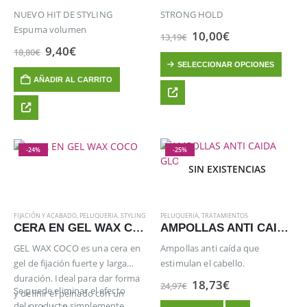
NUEVO HIT DE STYLING
STRONG HOLD
Espuma volumen
El
El
10,00
€
13,19
€
precio
precio
El
El
9,40
€
18,80
€
original
actual
Este
precio
precio
SELECCIONAR OPCIONES
era:
es:
original
actual
producto
13,19€.
10,00€.
AÑADIR AL CARRITO
era:
es:
tiene
18,80€.
9,40€.
múltiples
variantes.
Las
opciones
-24%
-25%
se
SIN EXISTENCIAS
pueden
elegir
en
FIJACIÓN Y ACABADO
,
PELUQUERIA
,
STYLING
PELUQUERIA
,
TRATAMIENTOS
la
CERA EN GEL WAX COCO
AMPOLLAS ANTI CAIDA GLOXYL
página
GEL WAX COCO es una cera en
Ampollas anti caída que
de
gel de fijación fuerte y larga
estimulan el cabello.
producto
duración. Ideal para dar forma
El
El
18,73
€
24,97
€
Se puede eliminar el efecto
y definir el peinado con un
precio
precio
original
actual
del producto simplemente…