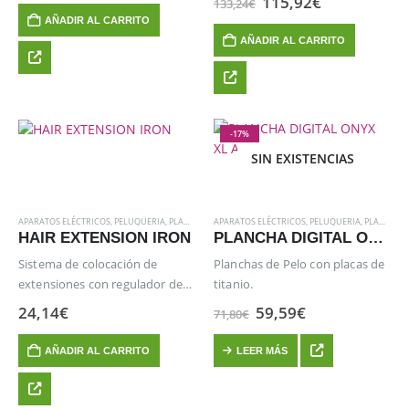
El
El
115,92
€
133,24
€
producto
original
actual
precio
precio
AÑADIR AL CARRITO
era:
es:
original
actual
58,42€.
49,66€.
AÑADIR AL CARRITO
era:
es:
133,24€.
115,92€.
-17%
SIN EXISTENCIAS
APARATOS ELÉCTRICOS
,
PELUQUERIA
,
PLANCHAS
APARATOS ELÉCTRICOS
,
PELUQUERIA
,
PLANCHAS
HAIR EXTENSION IRON
PLANCHA DIGITAL ONYX XL ANCHA (37 MM)
Sistema de colocación de
Planchas de Pelo con placas de
extensiones con regulador de
titanio.
temperatura.
El
El
24,14
€
59,59
€
71,80
€
precio
precio
original
actual
AÑADIR AL CARRITO
LEER MÁS
era:
es:
71,80€.
59,59€.