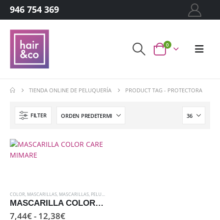
946 754 369
0
TIENDA ONLINE DE PELUQUERÍA
PRODUCT TAG -
PROTECTORA
FILTER
COLOR
,
MASCARILLAS
,
MASCARILLAS
,
PELUQUERIA
,
PROTECCIÓN
,
TÉCNICOS
MASCARILLA COLOR CARE MIMARE
Rango
7,44
€
-
12,38
€