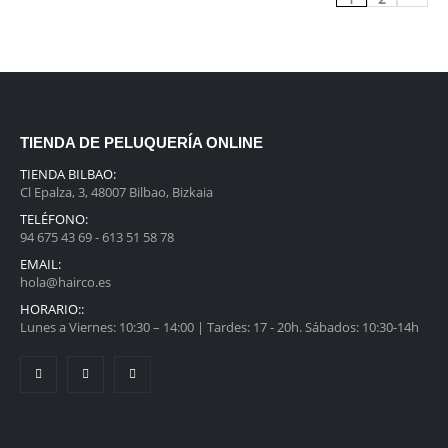
TIENDA DE PELUQUERÍA ONLINE
TIENDA BILBAO:
Cl Epalza, 3, 48007 Bilbao, Bizkaia
TELÉFONO:
94 675 43 69 - 613 51 58 78
EMAIL:
hola@hairco.es
HORARIO::
Lunes a Viernes: 10:30 – 14:00 | Tardes: 17 - 20h. Sábados: 10:30-14h