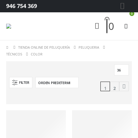
946 754 369
0
0
TIENDA ONLINE DE PELUQUERÍA
PELUQUERIA
TÉCNICOS
COLOR
FILTER
1
2