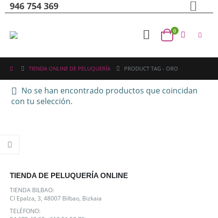
946 754 369
0
TIENDA ONLINE DE PELUQUERÍA
PRODUCT TAG -
ORO
No se han encontrado productos que coincidan
con tu selección.
TIENDA DE PELUQUERÍA ONLINE
TIENDA BILBAO:
Cl Epalza, 3, 48007 Bilbao, Bizkaia
TELÉFONO: