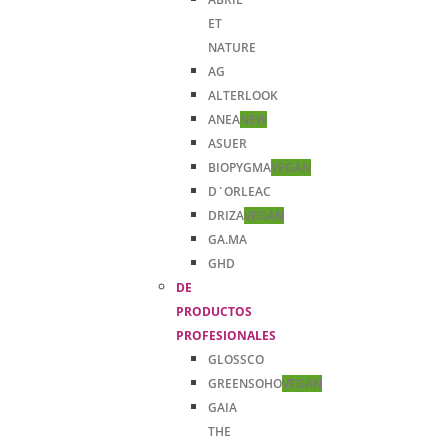
ET
NATURE
AG
ALTERLOOK
ANEA
NEW
ASUER
BIOPYGMA
VEGAN
D`ORLEAC
DRIZA
VEGAN
GA.MA
GHD
DE
PRODUCTOS
PROFESIONALES
GLOSSCO
GREENSOHO
VEGAN
GAIA
THE