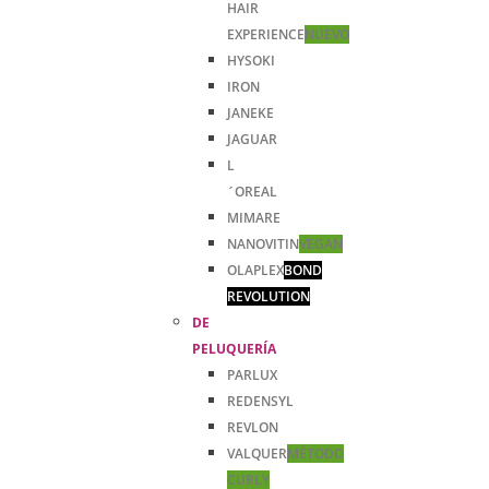
HAIR
EXPERIENCE
NUEVO
HYSOKI
IRON
JANEKE
JAGUAR
L
´OREAL
MIMARE
NANOVITIN
VEGAN
OLAPLEX
BOND
REVOLUTION
DE
PELUQUERÍA
PARLUX
REDENSYL
REVLON
VALQUER
MÉTODO
CURLY