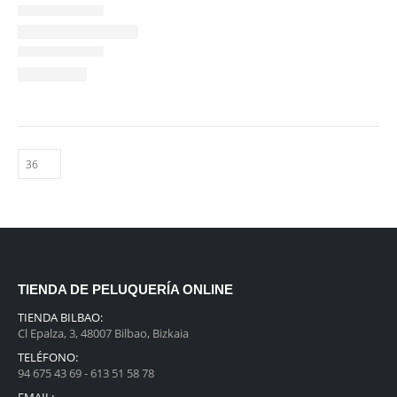
TIENDA DE PELUQUERÍA ONLINE
TIENDA BILBAO:
Cl Epalza, 3, 48007 Bilbao, Bizkaia
TELÉFONO:
94 675 43 69 - 613 51 58 78