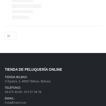
TIENDA DE PELUQUERÍA ONLINE
TIENDA BILBAO:
Cl Epalza, 3, 48007 Bilbao, Bizkaia
TELÉFONO:
94 675 43 69 - 613 51 58 78
EMAIL:
hola@hairco.es