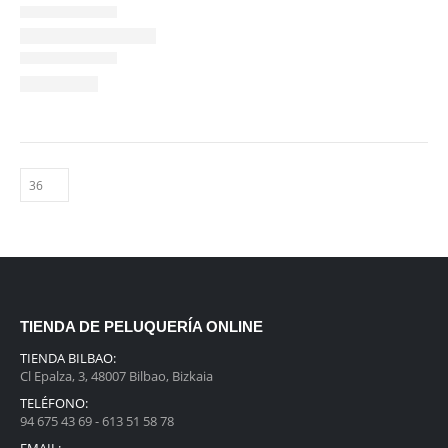
TIENDA DE PELUQUERÍA ONLINE
TIENDA BILBAO:
Cl Epalza, 3, 48007 Bilbao, Bizkaia
TELÉFONO:
94 675 43 69 - 613 51 58 78