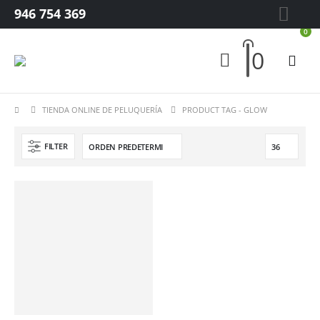
946 754 369
0
0
TIENDA ONLINE DE PELUQUERÍA
PRODUCT TAG -
GLOW
FILTER