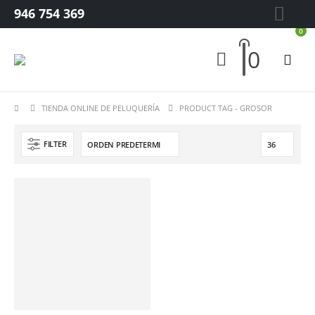
946 754 369
0
0
TIENDA ONLINE DE PELUQUERÍA
PRODUCT TAG -
GROSOR
FILTER