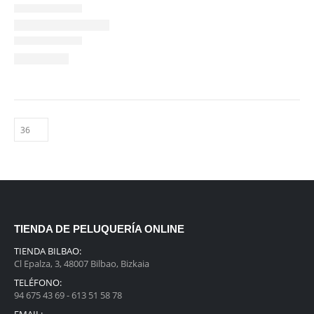
TIENDA DE PELUQUERÍA ONLINE
TIENDA BILBAO:
Cl Epalza, 3, 48007 Bilbao, Bizkaia
TELÉFONO:
94 675 43 69 - 613 51 58 78