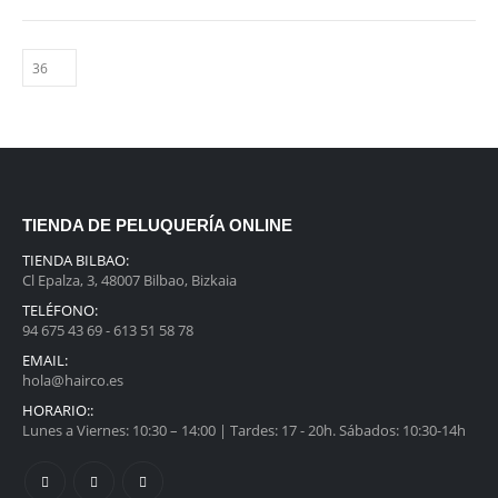
TIENDA DE PELUQUERÍA ONLINE
TIENDA BILBAO:
Cl Epalza, 3, 48007 Bilbao, Bizkaia
TELÉFONO:
94 675 43 69 - 613 51 58 78
EMAIL:
hola@hairco.es
HORARIO::
Lunes a Viernes: 10:30 – 14:00 | Tardes: 17 - 20h. Sábados: 10:30-14h