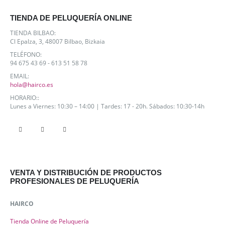
TIENDA DE PELUQUERÍA ONLINE
TIENDA BILBAO:
Cl Epalza, 3, 48007 Bilbao, Bizkaia
TELÉFONO:
94 675 43 69 - 613 51 58 78
EMAIL:
hola@hairco.es
HORARIO::
Lunes a Viernes: 10:30 – 14:00 | Tardes: 17 - 20h. Sábados: 10:30-14h
VENTA Y DISTRIBUCIÓN DE PRODUCTOS
PROFESIONALES DE PELUQUERÍA
HAIRCO
Tienda Online de Peluquería