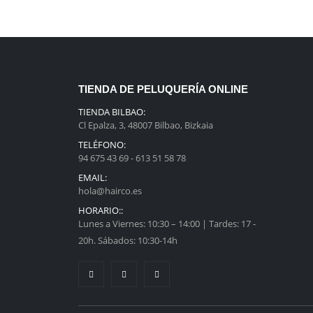
TIENDA DE PELUQUERÍA ONLINE
TIENDA BILBAO:
Cl Epalza, 3, 48007 Bilbao, Bizkaia
TELÉFONO:
94 675 43 69 - 613 51 58 78
EMAIL:
hola@hairco.es
HORARIO::
Lunes a Viernes: 10:30 – 14:00 | Tardes: 17 -
20h. Sábados: 10:30-14h