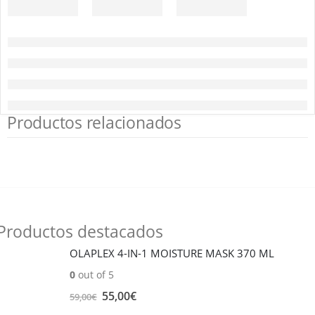
Productos relacionados
Productos destacados
OLAPLEX 4-IN-1 MOISTURE MASK 370 ML
0
out of 5
El
El
55,00
€
59,00
€
precio
precio