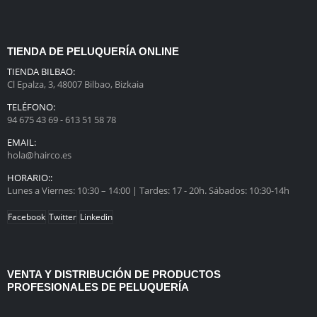
original
actual
era:
es:
110,00€.
98,00€.
TIENDA DE PELUQUERÍA ONLINE
TIENDA BILBAO:
Cl Epalza, 3, 48007 Bilbao, Bizkaia
TELÉFONO:
94 675 43 69 - 613 51 58 78
EMAIL:
hola@hairco.es
HORARIO::
Lunes a Viernes: 10:30 – 14:00 | Tardes: 17 - 20h. Sábados: 10:30-14h
Facebook
Twitter
Linkedin
VENTA Y DISTRIBUCIÓN DE PRODUCTOS
PROFESIONALES DE PELUQUERÍA