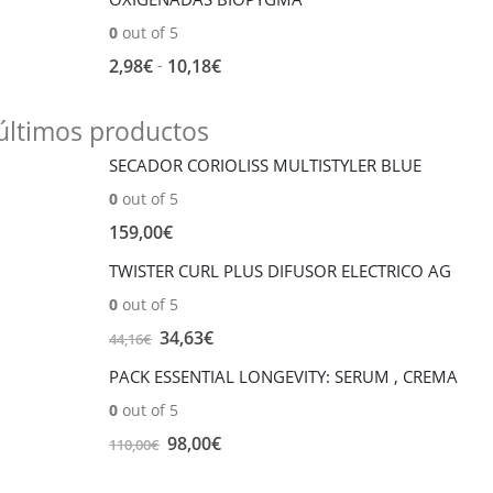
11,45€
0
out of 5
Rango
-
2,98
€
10,18
€
de
precios:
últimos productos
desde
SECADOR CORIOLISS MULTISTYLER BLUE
2,98€
hasta
0
out of 5
10,18€
159,00
€
TWISTER CURL PLUS DIFUSOR ELECTRICO AG
0
out of 5
El
El
34,63
€
44,16
€
precio
precio
PACK ESSENTIAL LONGEVITY: SERUM , CREMA
original
actual
0
out of 5
era:
es:
44,16€.
El
34,63€.
El
98,00
€
110,00
€
precio
precio