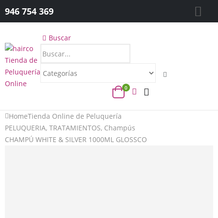
946 754 369
Buscar
0
Home
Tienda Online de Peluquería
PELUQUERIA
,
TRATAMIENTOS
,
Champús
CHAMPÚ WHITE & SILVER 1000ML GLOSSCO