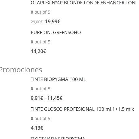
OLAPLEX Nº4P BLONDE LONDE ENHANCER T
original
actual
0
out of 5
era:
es:
59,00€.
El
55,00€.
El
19,99
€
29,00
€
precio
precio
PURE ON. GREENSOHO
original
actual
0
out of 5
era:
es:
29,00€.
19,99€.
14,20
€
Promociones
TINTE BIOPYGMA 100 ML
0
out of 5
Rango
-
9,91
€
11,45
€
de
TINTE GLOSCO PROFESIONAL 100 ml 1+1.5 mix
precios:
0
out of 5
desde
9,91€
4,13
€
hasta
OXIGENADAS BIOPYGMA