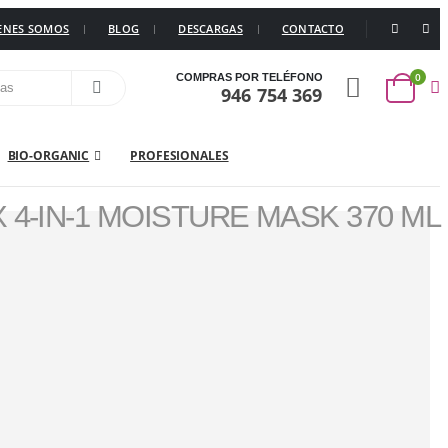
ENES SOMOS
BLOG
DESCARGAS
CONTACTO
0
COMPRAS POR TELÉFONO
946 754 369
BIO-ORGANIC
PROFESIONALES
 4-IN-1 MOISTURE MASK 370 ML
REPAIR COMPLEX
,
OLAPLEX
,
BIO-ORGANIC