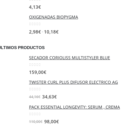
desde
0
out of 5
4,13
€
9,91€
OXIGENADAS BIOPYGMA
hasta
11,45€
0
out of 5
Rango
-
2,98
€
10,18
€
de
precios:
ÚLTIMOS PRODUCTOS
desde
SECADOR CORIOLISS MULTISTYLER BLUE
2,98€
hasta
0
out of 5
159,00
€
10,18€
TWISTER CURL PLUS DIFUSOR ELECTRICO AG
0
out of 5
El
El
34,63
€
44,16
€
precio
precio
PACK ESSENTIAL LONGEVITY: SERUM , CREMA
original
actual
era:
es:
0
out of 5
El
El
98,00
€
110,00
€
44,16€.
34,63€.
precio
precio