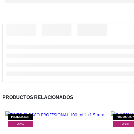
PRODUCTOS RELACIONADOS
PROMOCIÓN
PROMOCIÓ
Este producto tiene múltiples variantes. Las opciones se pueden elegir en la página de producto
Este producto tiene múltiples variantes. Las opciones se pueden elegir en la página de producto
-50%
-24%