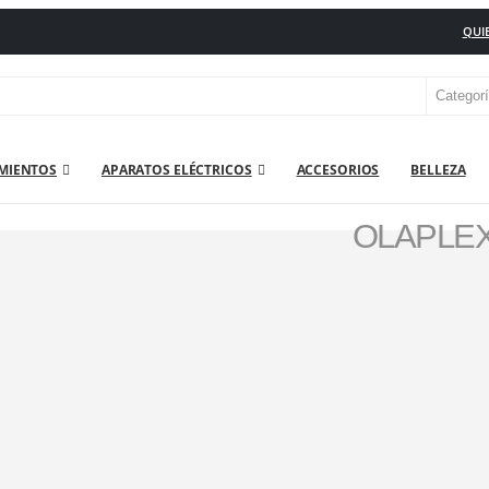
QUI
MIENTOS
APARATOS ELÉCTRICOS
ACCESORIOS
BELLEZA
OLAPLEX
SCARILLAS
,
FIJACIÓN Y ACABADO
,
STYLING
,
REESTRUCTURACIÓN INTENSIVA
,