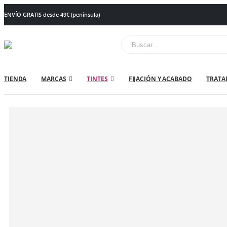
ENVÍO GRATIS desde 49€ (península)
TIENDA
MARCAS
TINTES
FIJACIÓN Y ACABADO
TRATA
TIENDA ONLINE DE PELUQUERÍA
PELUQUERIA
,
TÉCNICOS
,
COLOR
,
DECOLORACIONES
,
TRATAMIENTOS
,
MA
OLAPLEX 4-IN-1 MOISTURE MASK 370 ML