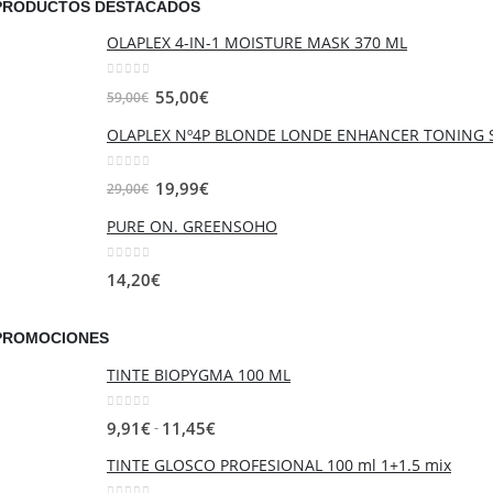
PRODUCTOS DESTACADOS
OLAPLEX 4-IN-1 MOISTURE MASK 370 ML
0
out of 5
El
El
55,00
€
59,00
€
precio
precio
OLAPLEX Nº4P BLONDE LONDE ENHANCER TONING
original
actual
era:
es:
0
out of 5
El
El
19,99
€
29,00
€
59,00€.
55,00€.
precio
precio
PURE ON. GREENSOHO
original
actual
era:
es:
0
out of 5
14,20
€
29,00€.
19,99€.
PROMOCIONES
TINTE BIOPYGMA 100 ML
0
out of 5
Rango
-
9,91
€
11,45
€
de
TINTE GLOSCO PROFESIONAL 100 ml 1+1.5 mix
precios: