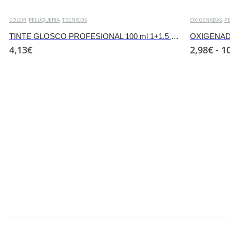
COLOR
,
PELUQUERIA
,
TÉCNICOS
OXIGENADAS
,
P
TINTE GLOSCO PROFESIONAL 100 ml 1+1.5 mix
OXIGENAD
4,13
€
2,98
€
-
1