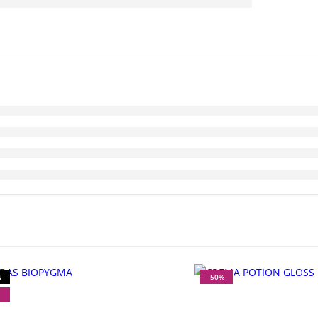
N
-50%