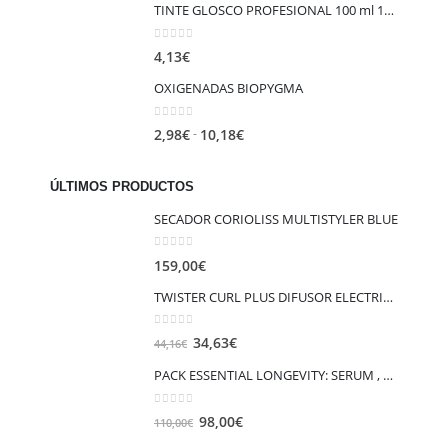
TINTE GLOSCO PROFESIONAL 100 ml 1+1.5 mix
precios:
desde
0
out of 5
4,13
€
9,91€
hasta
OXIGENADAS BIOPYGMA
11,45€
0
out of 5
Rango
-
2,98
€
10,18
€
de
precios:
ÚLTIMOS PRODUCTOS
desde
SECADOR CORIOLISS MULTISTYLER BLUE
2,98€
hasta
0
out of 5
10,18€
159,00
€
TWISTER CURL PLUS DIFUSOR ELECTRICO AG
0
out of 5
El
El
34,63
€
44,16
€
precio
precio
PACK ESSENTIAL LONGEVITY: SERUM , CREMA
original
actual
era:
es:
0
out of 5
El
El
98,00
€
110,00
€
44,16€.
34,63€.
precio
precio