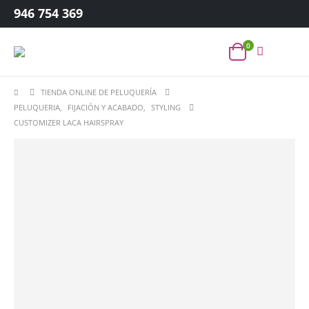
946 754 369
0
TIENDA ONLINE DE PELUQUERÍA
PELUQUERIA
,
FIJACIÓN Y ACABADO
,
STYLING
CUSTOMIZER LACA HAIRSPRAY