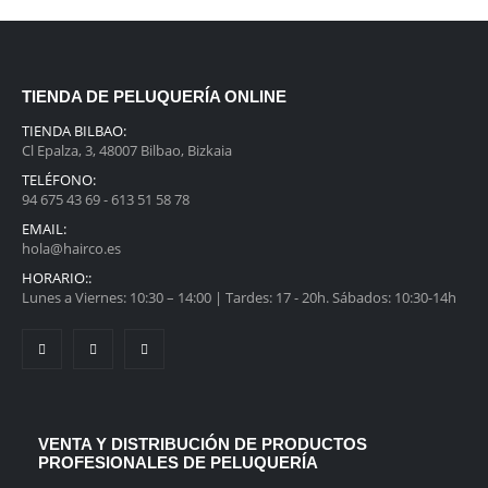
original
actual
era:
es:
110,00€.
98,00€.
TIENDA DE PELUQUERÍA ONLINE
TIENDA BILBAO:
Cl Epalza, 3, 48007 Bilbao, Bizkaia
TELÉFONO:
94 675 43 69 - 613 51 58 78
EMAIL:
hola@hairco.es
HORARIO::
Lunes a Viernes: 10:30 – 14:00 | Tardes: 17 - 20h. Sábados: 10:30-14h
VENTA Y DISTRIBUCIÓN DE PRODUCTOS
PROFESIONALES DE PELUQUERÍA