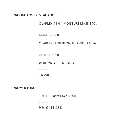
PRODUCTOS DESTACADOS
OLAPLEX 4-IN-1 MOISTURE MASK 370 ML
0
out of 5
El
El
55,00
€
59,00
€
precio
precio
OLAPLEX Nº4P BLONDE LONDE ENHANCER TONING SHAMPOO 250ML
original
actual
era:
es:
0
out of 5
El
El
19,99
€
29,00
€
59,00€.
55,00€.
precio
precio
PURE ON. GREENSOHO
original
actual
era:
es:
0
out of 5
14,20
€
29,00€.
19,99€.
PROMOCIONES
TINTE BIOPYGMA 100 ML
0
out of 5
Rango
-
9,91
€
11,45
€
de