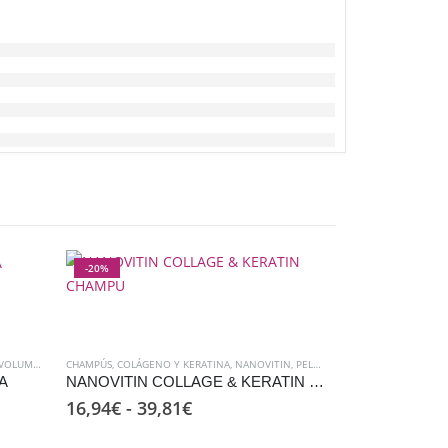
-20%
-50%
VOLUMEN
CHAMPÚS
,
COLÁGENO Y KERATINA
,
NANOVITIN
,
PELUQUERIA
,
TRATAMIENTOS
A
NANOVITIN COLLAGE & KERATIN CHAMPU
Rango
16,94
€
-
39,81
€
de
precios: