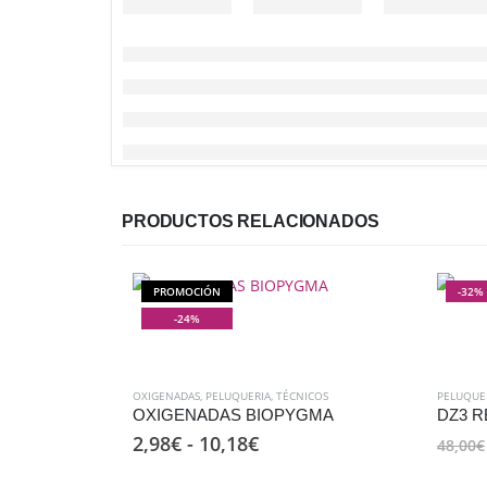
PRODUCTOS RELACIONADOS
PROMOCIÓN
-32%
-24%
OXIGENADAS
,
PELUQUERIA
,
TÉCNICOS
PELUQUE
OXIGENADAS BIOPYGMA
DZ3 R
Rango
2,98
€
-
10,18
€
48,00
€
de
precios: