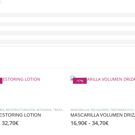
-17%
RIA
,
REESTRUCTURACIÓN INTENSIVA
,
TRATAMIENTOS
MASCARILLAS
,
PELUQUERIA
,
TRATAMIENTOS
,
ESTORING LOTION
MASCARILLA VOLUMEN DRIZ
El
El
Rango
32,70
€
16,90
€
-
34,70
€
precio
precio
de
original
actual
precios: