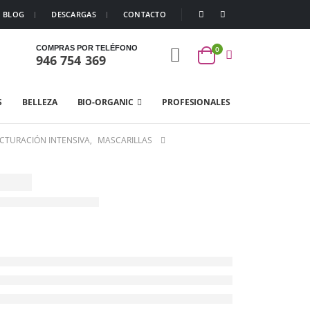
BLOG
DESCARGAS
CONTACTO
COMPRAS POR TELÉFONO
0
946 754 369
S
BELLEZA
BIO-ORGANIC
PROFESIONALES
CTURACIÓN INTENSIVA
,
MASCARILLAS