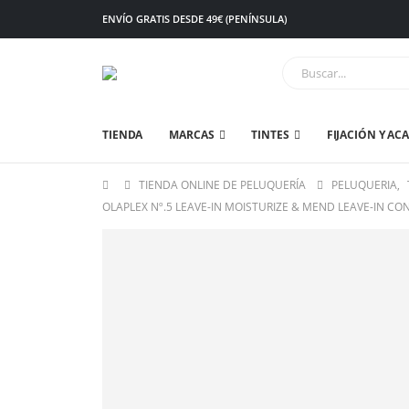
ENVÍO GRATIS DESDE 49€ (PENÍNSULA)
TIENDA
MARCAS
TINTES
FIJACIÓN Y AC
TIENDA ONLINE DE PELUQUERÍA
PELUQUERIA
,
OLAPLEX Nº.5 LEAVE-IN MOISTURIZE & MEND LEAVE-IN CO