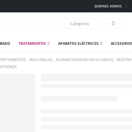
QUIENES SOMOS
ABADO
TRATAMIENTOS
APARATOS ELÉCTRICOS
ACCESORIO
TRATAMIENTOS
,
MASCARILLAS
,
ACONDICIONADOR SIN ACLARADO
,
REESTRU
NDITIONER