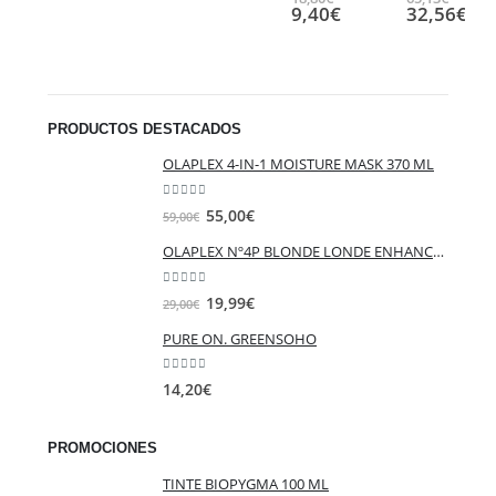
precio
El
prec
El
9,40
€
32,56
€
original
precio
origi
pre
era:
actual
era:
act
18,80€.
es:
65,1
es:
9,40€.
32,
PRODUCTOS DESTACADOS
OLAPLEX 4-IN-1 MOISTURE MASK 370 ML
0
out of 5
El
El
55,00
€
59,00
€
precio
precio
OLAPLEX Nº4P BLONDE LONDE ENHANCER TONING SHAMPOO 250ML
original
actual
era:
es:
0
out of 5
El
El
19,99
€
29,00
€
59,00€.
55,00€.
precio
precio
PURE ON. GREENSOHO
original
actual
era:
es:
0
out of 5
14,20
€
29,00€.
19,99€.
PROMOCIONES
TINTE BIOPYGMA 100 ML