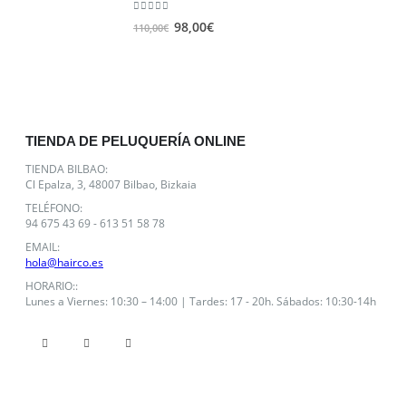
era:
es:
0
out of 5
El
El
98,00
€
110,00
€
44,16€.
34,63€.
precio
precio
original
actual
era:
es:
110,00€.
98,00€.
TIENDA DE PELUQUERÍA ONLINE
TIENDA BILBAO:
Cl Epalza, 3, 48007 Bilbao, Bizkaia
TELÉFONO:
94 675 43 69 - 613 51 58 78
EMAIL:
hola@hairco.es
HORARIO::
Lunes a Viernes: 10:30 – 14:00 | Tardes: 17 - 20h. Sábados: 10:30-14h