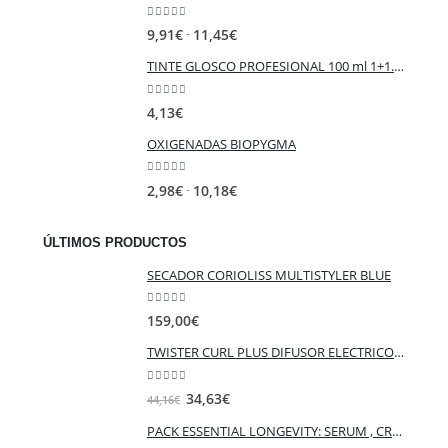
0
out of 5
Rango
-
9,91
€
11,45
€
de
TINTE GLOSCO PROFESIONAL 100 ml 1+1.5 mix
precios:
desde
0
out of 5
4,13
€
9,91€
hasta
OXIGENADAS BIOPYGMA
11,45€
0
out of 5
Rango
-
2,98
€
10,18
€
de
precios:
ÚLTIMOS PRODUCTOS
desde
SECADOR CORIOLISS MULTISTYLER BLUE
2,98€
hasta
0
out of 5
10,18€
159,00
€
TWISTER CURL PLUS DIFUSOR ELECTRICO AG
0
out of 5
El
El
34,63
€
44,16
€
precio
precio
PACK ESSENTIAL LONGEVITY: SERUM , CREMA
original
actual