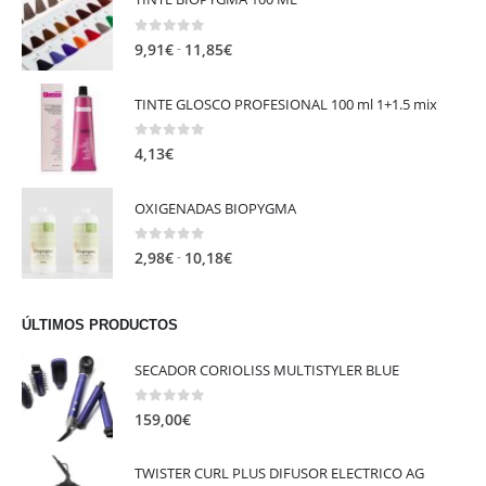
14,20
€
PROMOCIONES
TINTE BIOPYGMA 100 ML
0
out of 5
Rango
-
9,91
€
11,85
€
de
precios:
TINTE GLOSCO PROFESIONAL 100 ml 1+1.5 mix
desde
9,91€
0
out of 5
4,13
€
hasta
11,85€
OXIGENADAS BIOPYGMA
0
out of 5
Rango
-
2,98
€
10,18
€
de
precios:
ÚLTIMOS PRODUCTOS
desde
2,98€
SECADOR CORIOLISS MULTISTYLER BLUE