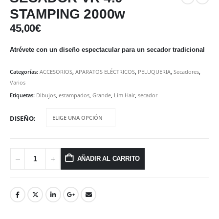
STAMPING 2000w
45,00
€
Atrévete con un diseño espectacular para un secador tradicional
Categorías:
ACCESORIOS
,
APARATOS ELÉCTRICOS
,
PELUQUERIA
,
Secadores
,
Varios
Etiquetas:
Dibujos
,
estampados
,
Grande
,
Lim Hair
,
secador
DISEÑO
AÑADIR AL CARRITO