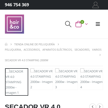
946 754 369
0
TIENDA ONLINE DE PELUQUERÍA
PELUQUERIA
,
ACCESORIOS
,
APARATOS ELÉCTRICOS
,
SECADORES
,
VARIOS
SECADOR VR 4.0 STAMPING 2000W
SECADOR VR 4.0