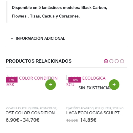
Disponible en 5 fantásticos modelos: Black Carbon,
Flowers , Tizas, Cactus y Corazones.
INFORMACIÓN ADICIONAL
PRODUCTOS RELACIONADOS
-10%
-50%
SIN EXISTENCIAS
RATAMIENTOS
FIJACIÓN Y ACABADO
,
PELUQUERIA
,
STYLING
LACA ECOLOGICA SCULPTING HAIRSPRAY
El
El
14,85
€
16,50
€
precio
precio
original
actual
E