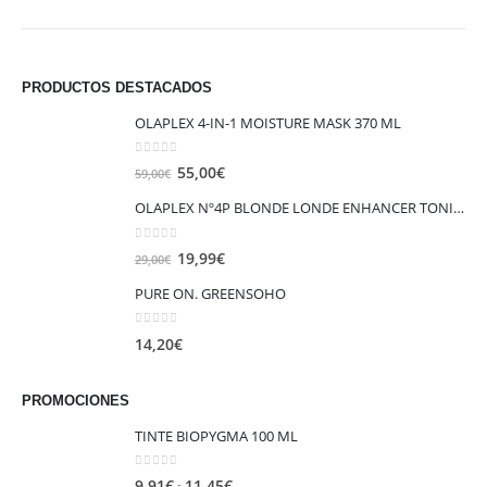
PRODUCTOS DESTACADOS
OLAPLEX 4-IN-1 MOISTURE MASK 370 ML
0
out of 5
El
El
55,00
€
59,00
€
precio
precio
OLAPLEX Nº4P BLONDE LONDE ENHANCER TONING SHAMPOO 250ML
original
actual
era:
es:
0
out of 5
El
El
19,99
€
29,00
€
59,00€.
55,00€.
precio
precio
PURE ON. GREENSOHO
original
actual
era:
es:
0
out of 5
14,20
€
29,00€.
19,99€.
PROMOCIONES
TINTE BIOPYGMA 100 ML
0
out of 5
Rango
-
9,91
€
11,45
€