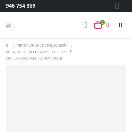
946 754 369
0
TIENDA ONLINE DE PELUQUERÍA
PELUQUERIA
,
ACCESORIOS
,
CEPILLOS
CEPILLO YOGA FLEXIBLE VENT BRUSH