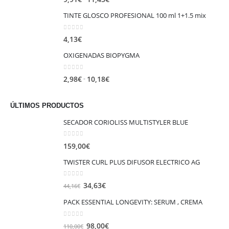
de
TINTE GLOSCO PROFESIONAL 100 ml 1+1.5 mix
precios:
desde
0
out of 5
4,13
€
9,91€
hasta
OXIGENADAS BIOPYGMA
11,45€
0
out of 5
Rango
-
2,98
€
10,18
€
de
precios:
ÚLTIMOS PRODUCTOS
desde
SECADOR CORIOLISS MULTISTYLER BLUE
2,98€
hasta
0
out of 5
10,18€
159,00
€
TWISTER CURL PLUS DIFUSOR ELECTRICO AG
0
out of 5
El
El
34,63
€
44,16
€
precio
precio
PACK ESSENTIAL LONGEVITY: SERUM , CREMA
original
actual
era:
es:
0
out of 5
El
El
98,00
€
110,00
€