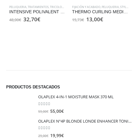
PELUQUERIA
,
TRATAMIENTOS
,
TRICOLOGÍA
FIJACIÓN Y ACABADO
,
PELUQUERIA
,
STYLING
INTENSIVE POLIVALENT LOTION
THERMO CURLING MEDIUM HOLD
El
El
El
El
32,70
€
13,00
€
48,00
€
15,73
€
precio
precio
precio
precio
original
actual
original
actual
era:
es:
era:
es:
B
48,00€.
32,70€.
15,73€.
13,00€.
P
1
PRODUCTOS DESTACADOS
OLAPLEX 4-IN-1 MOISTURE MASK 370 ML
0
out of 5
El
El
55,00
€
59,00
€
precio
precio
OLAPLEX Nº4P BLONDE LONDE ENHANCER TONING SHAMPOO 250ML
original
actual
era:
es:
0
out of 5
El
El
19,99
€
29,00
€
59,00€.
55,00€.