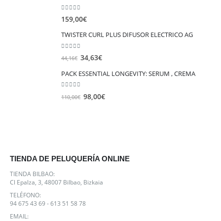
hasta
0
out of 5
10,18€
159,00
€
TWISTER CURL PLUS DIFUSOR ELECTRICO AG
0
out of 5
El
El
34,63
€
44,16
€
precio
precio
PACK ESSENTIAL LONGEVITY: SERUM , CREMA
original
actual
era:
es:
0
out of 5
El
El
98,00
€
110,00
€
44,16€.
34,63€.
precio
precio
original
actual
era:
es:
110,00€.
98,00€.
TIENDA DE PELUQUERÍA ONLINE
TIENDA BILBAO:
Cl Epalza, 3, 48007 Bilbao, Bizkaia
TELÉFONO:
94 675 43 69 - 613 51 58 78
EMAIL: