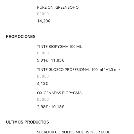
precio
precio
PURE ON. GREENSOHO
original
actual
era:
es:
0
out of 5
14,20
€
29,00€.
19,99€.
PROMOCIONES
TINTE BIOPYGMA 100 ML
0
out of 5
Rango
-
9,91
€
11,85
€
de
TINTE GLOSCO PROFESIONAL 100 ml 1+1.5 mix
precios:
desde
0
out of 5
4,13
€
9,91€
hasta
OXIGENADAS BIOPYGMA
11,85€
0
out of 5
Rango
-
2,98
€
10,18
€
de
precios:
ÚLTIMOS PRODUCTOS
desde
SECADOR CORIOLISS MULTISTYLER BLUE
2,98€